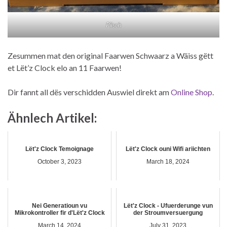
Piisch
Zesummen mat den original Faarwen Schwaarz a Wäiss gëtt
et Lët’z Clock elo an 11 Faarwen!
Dir fannt all dës verschidden Auswiel direkt am
Online Shop
.
Ähnlech Artikel:
Lët'z Clock Temoignage
Lët'z Clock ouni Wifi ariichten
October 3, 2023
March 18, 2024
Nei Generatioun vu
Lët'z Clock - Ufuerderunge vun
Mikrokontroller fir d'Lët'z Clock
der Stroumversuergung
March 14, 2024
July 31, 2023