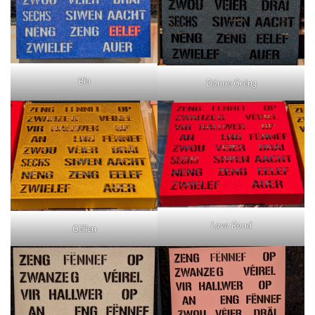
Blo
Dänne Gréng
Lava Roud
Gëllen