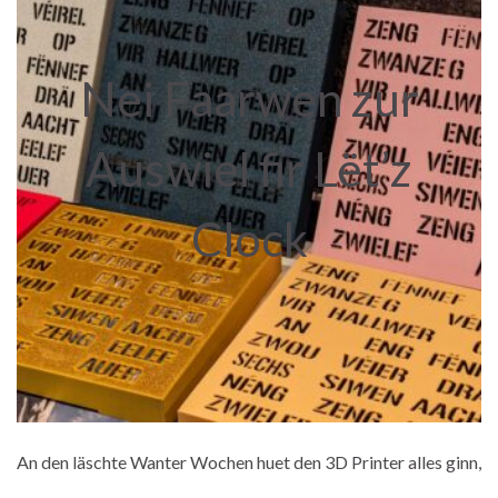
Nei Faarwen zur
Auswiel fir Lët’z
Clock
An den läschte Wanter Wochen huet den 3D Printer alles ginn,