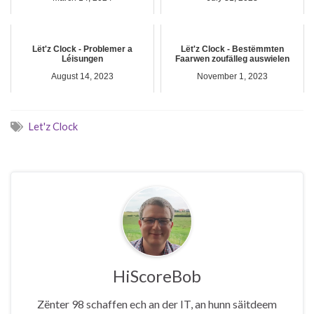
Lët'z Clock - Problemer a
Lët'z Clock - Bestëmmten
Léisungen
Faarwen zoufälleg auswielen
August 14, 2023
November 1, 2023
Let'z Clock
HiScoreBob
Zënter 98 schaffen ech an der IT, an hunn säitdeem