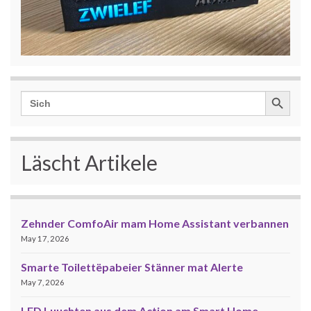
Search Button
Search
for:
Läscht Artikele
Zehnder ComfoAir mam Home Assistant verbannen
May 17, 2026
Smarte Toilettëpabeier Stänner mat Alerte
May 7, 2026
LED Luuchten aus dem Action am Smart Home