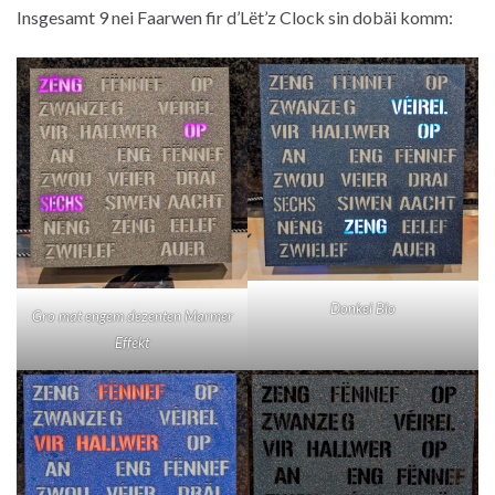
Insgesamt 9 nei Faarwen fir d’Lët’z Clock sin dobäi komm:
Donkel Blo
Gro mat engem dezenten Marmer
Effekt