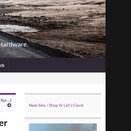
 Hardware.
Search
ch
for:
Search Button
 Rpi …)
Neie Site / Shop fir Lët'z Clock
er