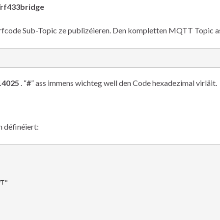
rf433bridge
 /rfcode Sub-Topic ze publizéieren. Den kompletten MQTT Topic as
14025
. “
#
” ass immens wichteg well den Code hexadezimal virläit.
définéiert: