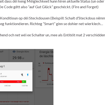
 dass déi keng Méiglechkeet hunn hiren aktuelle Status (un oder 
 De Code gëtt also “auf Gut Glück” geschéckt. (Fire and Forget)
 Konditioun op déi Steckdousen (Beispill: Schalt d’Steckdous nëm
seg funktionéieren. Richteg “Smart” ginn se dohier net wierklech…
nd och net wéi ee Schalter un, mee als Entitéit mat 2 verschidde