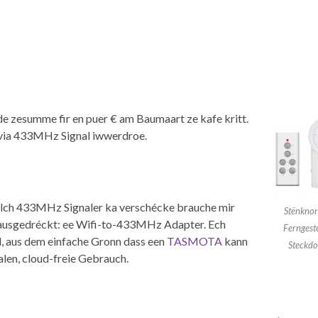
 zesumme fir en puer € am Baumaart ze kafe kritt.
 via 433MHz Signal iwwerdroe.
olch 433MHz Signaler ka verschécke brauche mir
Stënkno
 ausgedréckt: ee Wifi-to-433MHz Adapter. Ech
Ferngeste
, aus dem einfache Gronn dass een
TASMOTA
kann
Steckdo
okalen, cloud-freie Gebrauch.