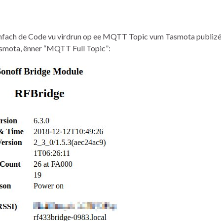
einfach de Code vu virdrun op ee MQTT Topic vum Tasmota publizé
Tasmota, ënner “MQTT Full Topic”: