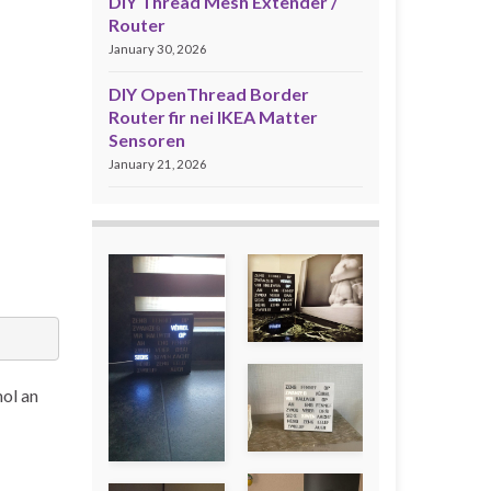
DIY Thread Mesh Extender /
Router
January 30, 2026
DIY OpenThread Border
Router fir nei IKEA Matter
Sensoren
January 21, 2026
mol an