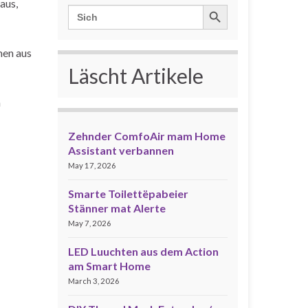
aus,
Search Button
Search
for:
men aus
Läscht Artikele
n
Zehnder ComfoAir mam Home
Assistant verbannen
May 17, 2026
Smarte Toilettëpabeier
Stänner mat Alerte
May 7, 2026
LED Luuchten aus dem Action
am Smart Home
March 3, 2026