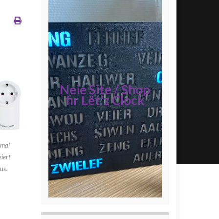
Neie Site / Shop
fir Lët'z Clock
rmal
iert
us.