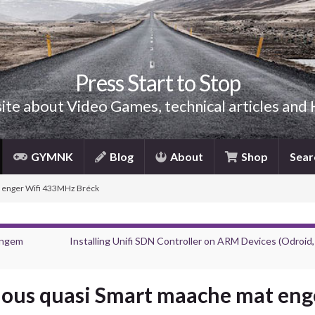
Press Start to Stop
site about Video Games, technical articles and
GYMNK
Blog
About
Shop
Sear
t enger Wifi 433MHz Bréck
engem
Installing Unifi SDN Controller on ARM Devices (Odroid,
dous quasi Smart maache mat eng