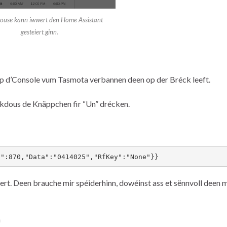
ouse kann iwwert den Home Assistant
gesteiert ginn.
 op d’Console vum Tasmota verbannen deen op der Bréck leeft.
kdous de Knäppchen fir “Un” drécken.
h":870,"Data":"0414025","RfKey":"None"}}
ert. Deen brauche mir spéiderhinn, dowéinst ass et sënnvoll deen 
n