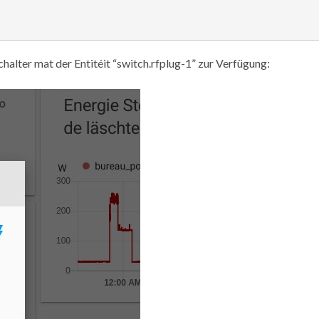
alter mat der Entitéit “switch.rfplug-1” zur Verfügung: