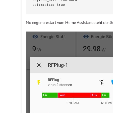
  optimistic: true

No engem restart vum Home Assistant steht den Sch