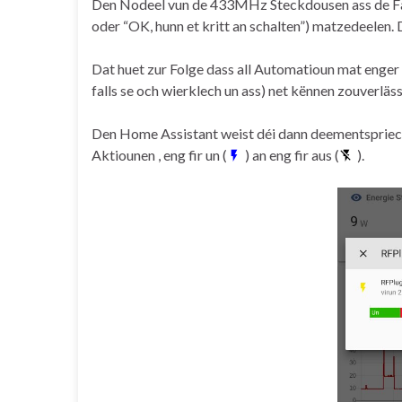
Den Nodeel vun de 433MHz Steckdousen ass de Fait
oder “OK, hunn et kritt an schalten”) matzedeelen.
Dat huet zur Folge dass all Automatioun mat enger
falls se och wierklech un ass) net kënnen zouverläs
Den Home Assistant weist déi dann deementsprieche
Aktiounen , eng fir un (
) an eng fir aus (
).