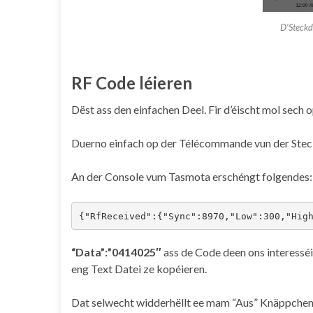
D’Steckd
RF Code léieren
Dëst ass den einfachen Deel. Fir d’éischt mol sech
Duerno einfach op der Télécommande vun der Stec
An der Console vum Tasmota erschéngt folgendes:
{"RfReceived":{"Sync":8970,"Low":300,"Hig
“Data”:”0414025″
ass de Code deen ons interesséi
eng Text Datei ze kopéieren.
Dat selwecht widderhëllt ee mam “Aus” Knäppche