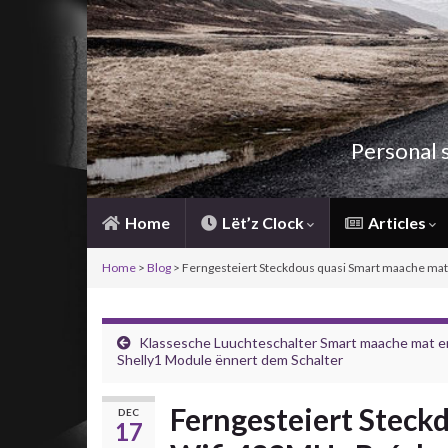
Personal 
Home
Lët’z Clock
Articles
Home
>
Blog
> Ferngesteiert Steckdous quasi Smart maache ma
Klassesche Luuchteschalter Smart maache mat 
Shelly1 Module ënnert dem Schalter
Ferngesteiert Steck
DEC
17