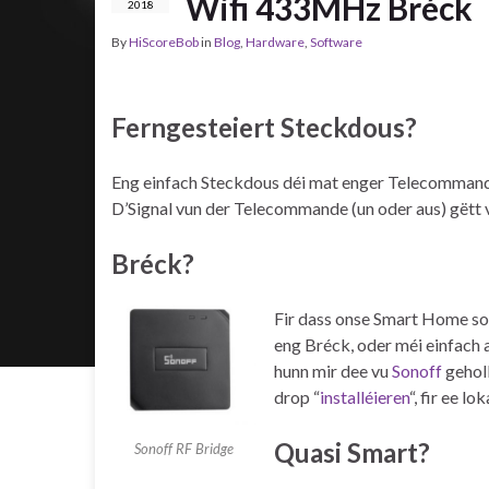
Wifi 433MHz Bréck
2018
By
HiScoreBob
in
Blog
,
Hardware
,
Software
Ferngesteiert Steckdous?
Eng einfach Steckdous déi mat enger Telecommande
D’Signal vun der Telecommande (un oder aus) gëtt
Bréck?
Fir dass onse Smart Home s
eng Bréck, oder méi einfach
hunn mir dee vu
Sonoff
geholl
drop “
installéieren
“, fir ee l
Quasi Smart?
Sonoff RF Bridge