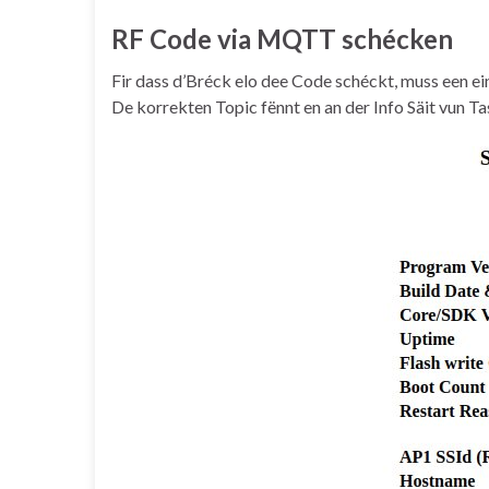
RF Code via MQTT schécken
Fir dass d’Bréck elo dee Code schéckt, muss een 
De korrekten Topic fënnt en an der Info Säit vun 