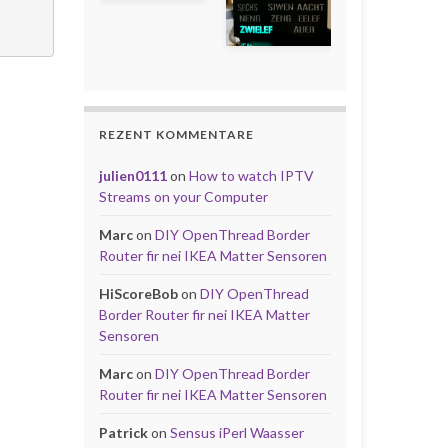
REZENT KOMMENTARE
julien0111
on
How to watch IPTV
Streams on your Computer
Marc
on
DIY OpenThread Border
Router fir nei IKEA Matter Sensoren
HiScoreBob
on
DIY OpenThread
Border Router fir nei IKEA Matter
Sensoren
Marc
on
DIY OpenThread Border
Router fir nei IKEA Matter Sensoren
Patrick
on
Sensus iPerl Waasser