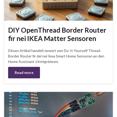
DIY OpenThread Border Router
fir nei IKEA Matter Sensoren
Dësen Artikel handelt iwwert een Do-It-Yourself Thread
Border Router fir dei nei Ikea Smart Home Sensoren an den
Home Assistant z’intégréieren.
Read more