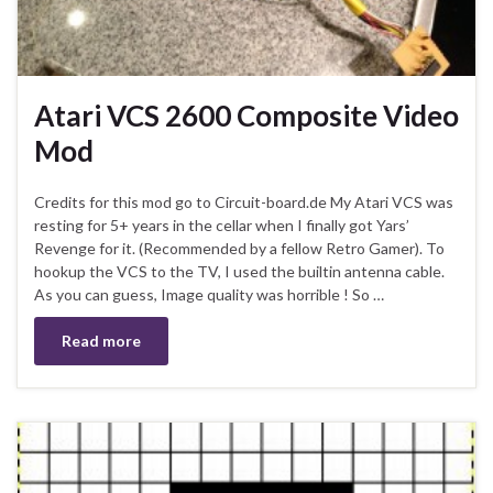
Atari VCS 2600 Composite Video
Mod
Credits for this mod go to Circuit-board.de My Atari VCS was
resting for 5+ years in the cellar when I finally got Yars’
Revenge for it. (Recommended by a fellow Retro Gamer). To
hookup the VCS to the TV, I used the builtin antenna cable.
As you can guess, Image quality was horrible ! So …
Read more