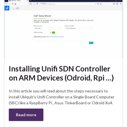
Installing Unifi SDN Controller
on ARM Devices (Odroid, Rpi …)
In this article you will read about the steps necessary to
install Ubiquit’s Unifi Controller on a Single Board Computer
(SBC) like a RaspBerry Pi , Asus TinkerBoard or Odroid Xu4.
Read more