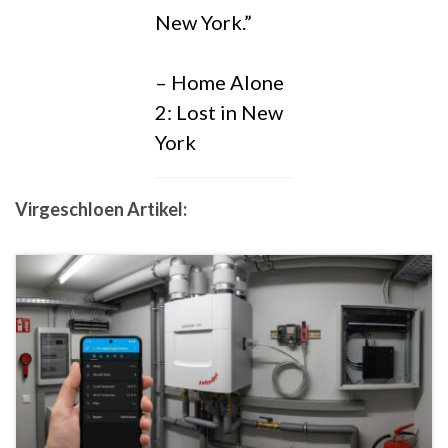
New York.”
– Home Alone
2: Lost in New
York
Virgeschloen Artikel
: