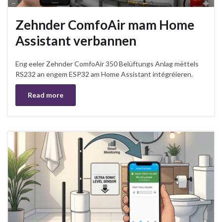
Zehnder ComfoAir mam Home
Assistant verbannen
Eng eeler Zehnder ComfoAir 350 Belüftungs Anlag mëttels
RS232 an engem ESP32 am Home Assistant intégréieren.
Read more