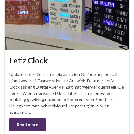
Let’z Clock
Update: Lët’z Clock kann elo am neien Online Shop bestallt
ginn, Iwwer 11 Faarwe stinn zur Auswiel:. Features Let’z
Clock ass eng Digital Auer déi Zäit mat Wierder duerstellt. Déi
eenzel Wierder gi vun LED beliicht. Faarf kann entweder
zoufälleg gewielt ginn, oder op Präferenz vum Benotzer.
Hellegkeet kann och individuell ugepasst ginn, d’Auer
späichert …
Read more