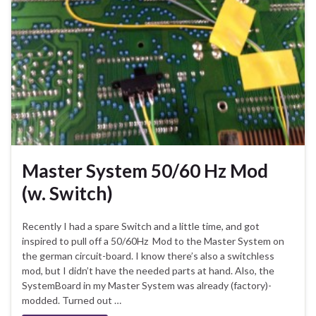
Master System 50/60 Hz Mod
(w. Switch)
Recently I had a spare Switch and a little time, and got
inspired to pull off a 50/60Hz Mod to the Master System on
the german circuit-board. I know there’s also a switchless
mod, but I didn’t have the needed parts at hand. Also, the
SystemBoard in my Master System was already (factory)-
modded. Turned out …