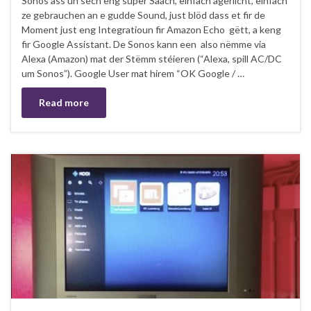
Sonos ass un sech eng super Saach, einfach ageriicht, einfach
ze gebrauchen an e gudde Sound, just blöd dass et fir de
Moment just eng Integratioun fir Amazon Echo gëtt, a keng
fir Google Assistant. De Sonos kann een also nëmme via
Alexa (Amazon) mat der Stëmm stéieren (“Alexa, spill AC/DC
um Sonos”). Google User mat hirem “OK Google / …
Read more