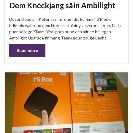
Dem Knéckjang säin Ambilight
Dëser Deeg am Keller ass mir eng Iddi komm fir d’Medie
Erliefnis während dem Fitness Training ze verbesseren. Mat e
puer bëllege Xiaomi Yeelights hunn ech mir ee bëllegen
Ambilight Upgrade fir meng Televisioun zougeluecht.
Read more