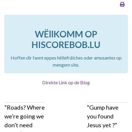
s
WËllKOMM OP
HISCOREBOB.LU
Hoffen dir fannt eppes hëllefräiches oder amusantes op
mengem site.
Direkte Link op de Blog
“Roads? Where
“Gump have
we’re going we
you found
don’t need
Jesus yet ?”