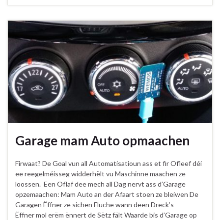
Garage mam Auto opmaachen
Firwaat? De Goal vun all Automatisatioun ass et fir Ofleef déi
ee reegelméisseg widderhëlt vu Maschinne maachen ze
loossen. Een Oflaf dee mech all Dag nervt ass d’Garage
opzemaachen: Mam Auto an der Afaart stoen ze bleiwen De
Garagen Ëffner ze sichen Fluche wann deen Dreck’s
Ëffner mol erëm ënnert de Sëtz fält Waarde bis d’Garage op