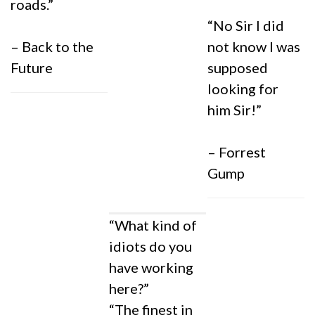
roads.”
“No Sir I did
– Back to the
not know I was
Future
supposed
looking for
him Sir!”
– Forrest
Gump
“What kind of
idiots do you
have working
here?”
“The finest in