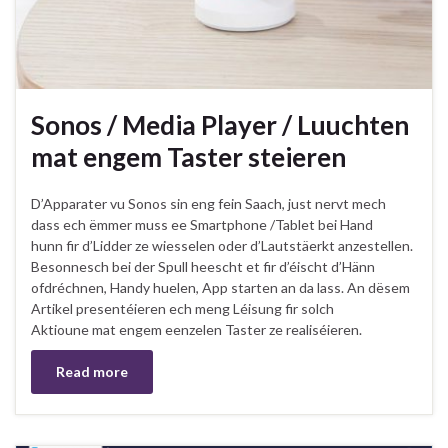
Sonos / Media Player / Luuchten
mat engem Taster steieren
D’Apparater vu Sonos sin eng fein Saach, just nervt mech
dass ech ëmmer muss ee Smartphone /Tablet bei Hand
hunn fir d’Lidder ze wiesselen oder d’Lautstäerkt anzestellen.
Besonnesch bei der Spull heescht et fir d’éischt d’Hänn
ofdréchnen, Handy huelen, App starten an da lass. An dësem
Artikel presentéieren ech meng Léisung fir solch
Aktioune mat engem eenzelen Taster ze realiséieren.
Read more