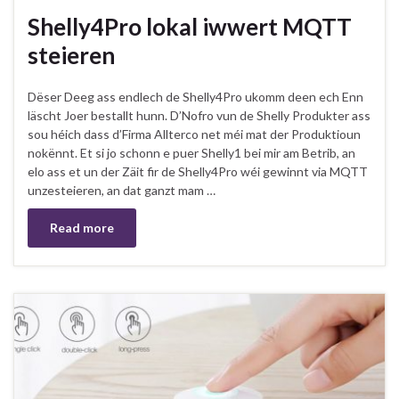
Shelly4Pro lokal iwwert MQTT
steieren
Dëser Deeg ass endlech de Shelly4Pro ukomm deen ech Enn
läscht Joer bestallt hunn. D’Nofro vun de Shelly Produkter ass
sou héich dass d’Firma Allterco net méi mat der Produktioun
nokënnt. Et si jo schonn e puer Shelly1 bei mir am Betrib, an
elo ass et un der Zäit fir de Shelly4Pro wéi gewinnt via MQTT
unzesteieren, an dat ganzt mam …
Read more