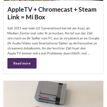
AppleTV + Chromecast + Steam
Link = Mi Box
Säit 2011 war mäin (2t Generatioun) bei mir am Asaz, als
Medien Zenter mat oder fir ze kucken. Am laf vun der Zäit
sinn nach ee (fir Spiller vum PC aus ze streamen) an ee Google
(fir Audio/Video vum Smartphone/Tablet op de Fernseher ze
streamen) dobäikomm. An der leschter Zäit huet den
AppleTV ëmmer méi a méi Problemer duerchlieft; mol …
Read more