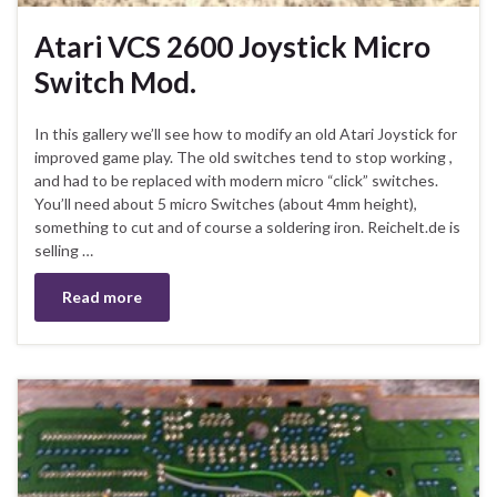
Atari VCS 2600 Joystick Micro
Switch Mod.
In this gallery we’ll see how to modify an old Atari Joystick for
improved game play. The old switches tend to stop working ,
and had to be replaced with modern micro “click” switches.
You’ll need about 5 micro Switches (about 4mm height),
something to cut and of course a soldering iron. Reichelt.de is
selling …
Read more