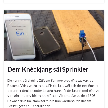
Dem Knéckjang säi Sprinkler
Elo kennt déi dréche Zäit am Summer wou d’netze vun de
Blumme/Wiss wichteg ass. Fir déi Léit wéi ech déi net ëmmer
dorunner denken (oder Loscht hunn) fir de Krunn opdréine ze
goe gëtt et eng bëlleg an efficace Alternative zu de +130€
BewässerungsComputer vun z. bsp Gardena. An dësem
Artikel gëtt ee Kontroller fir …