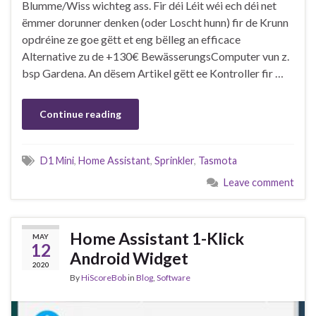
Blumme/Wiss wichteg ass. Fir déi Léit wéi ech déi net
ëmmer dorunner denken (oder Loscht hunn) fir de Krunn
opdréine ze goe gëtt et eng bëlleg an efficace
Alternative zu de +130€ BewässerungsComputer vun z.
bsp Gardena. An dësem Artikel gëtt ee Kontroller fir …
Continue reading
D1 Mini
,
Home Assistant
,
Sprinkler
,
Tasmota
Leave comment
Home Assistant 1-Klick
MAY
12
Android Widget
2020
By
HiScoreBob
in
Blog
,
Software