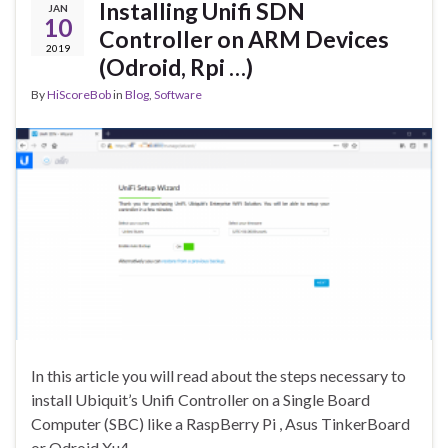
Installing Unifi SDN
JAN
10
Controller on ARM Devices
2019
(Odroid, Rpi …)
By
HiScoreBob
in
Blog
,
Software
In this article you will read about the steps necessary to
install Ubiquit’s Unifi Controller on a Single Board
Computer (SBC) like a RaspBerry Pi , Asus TinkerBoard
or Odroid Xu4.