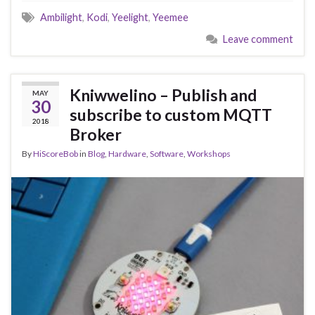
Ambilight
,
Kodi
,
Yeelight
,
Yeemee
Leave comment
Kniwwelino – Publish and
MAY
30
subscribe to custom MQTT
2018
Broker
By
HiScoreBob
in
Blog
,
Hardware
,
Software
,
Workshops