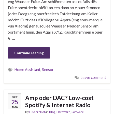
eng Waasser Fuite. Am schlëmmsten ass et falls dës
Fuite onentdeckt bléift an een dann no e puer Stonnen
(oder Deeg) eng onerfreelech Entdeckung am Keller
mécht. Gutt dass d’Kollege vu Aqara (eng sous-marque
vun Xiaomi) genausou ee Waasser Melder Sensor am
Sortiment hunn, den Aqara XYZ. Kascht nëmmen e puer
€, …
Continue reading
Home Assistant
,
Sensor
Leave comment
Amp oder DAC? Low-cost
OCT
25
Spotify & Internet Radio
2018
By
HiScoreBob
in
Blog
,
Hardware
,
Software