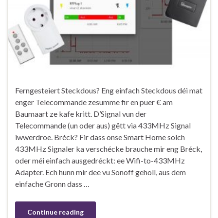
Ferngesteiert Steckdous? Eng einfach Steckdous déi mat
enger Telecommande zesumme fir en puer € am
Baumaart ze kafe kritt. D’Signal vun der
Telecommande (un oder aus) gëtt via 433MHz Signal
iwwerdroe. Bréck? Fir dass onse Smart Home solch
433MHz Signaler ka verschécke brauche mir eng Bréck,
oder méi einfach ausgedréckt: ee Wifi-to-433MHz
Adapter. Ech hunn mir dee vu Sonoff geholl, aus dem
einfache Gronn dass …
Continue reading