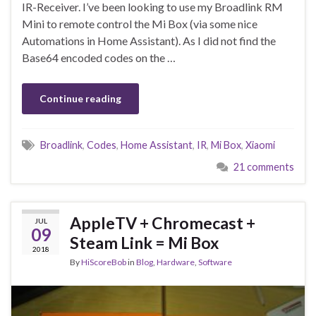
IR-Receiver. I’ve been looking to use my Broadlink RM
Mini to remote control the Mi Box (via some nice
Automations in Home Assistant). As I did not find the
Base64 encoded codes on the …
Continue reading
Broadlink
,
Codes
,
Home Assistant
,
IR
,
Mi Box
,
Xiaomi
21 comments
AppleTV + Chromecast +
JUL
09
Steam Link = Mi Box
2018
By
HiScoreBob
in
Blog
,
Hardware
,
Software