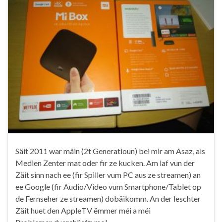
Säit 2011 war mäin (2t Generatioun) bei mir am Asaz, als
Medien Zenter mat oder fir ze kucken. Am laf vun der
Zäit sinn nach ee (fir Spiller vum PC aus ze streamen) an
ee Google (fir Audio/Video vum Smartphone/Tablet op
de Fernseher ze streamen) dobäikomm. An der leschter
Zäit huet den AppleTV ëmmer méi a méi