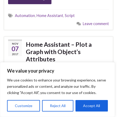
Automation
,
Home Assistant
,
Script
Leave comment
Home Assistant – Plot a
NOV
07
Graph with Object’s
2017
Attributes
By
HiScoreBob
in
Blog
,
Software
,
Workshops
We value your privacy
We use cookies to enhance your browsing experience, serve
personalized ads or content, and analyze our traffic. By
clicking "Accept All", you consent to our use of cookies.
Customize
Reject All
Accept All