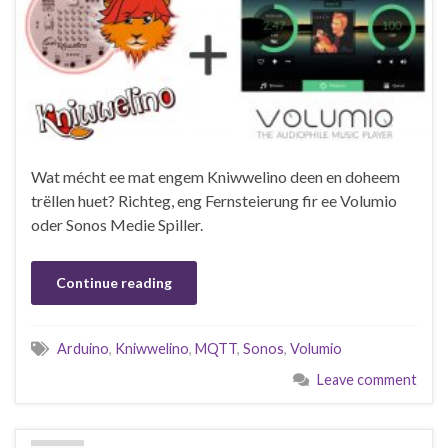
Wat mécht ee mat engem Kniwwelino deen en doheem
trëllen huet? Richteg, eng Fernsteierung fir ee Volumio
oder Sonos Medie Spiller.
Continue reading
Arduino
,
Kniwwelino
,
MQTT
,
Sonos
,
Volumio
Leave comment