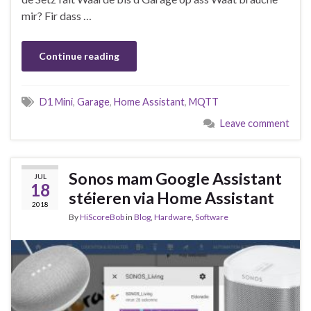
mir? Fir dass …
Continue reading
D1 Mini
,
Garage
,
Home Assistant
,
MQTT
Leave comment
Sonos mam Google Assistant
JUL
18
stéieren via Home Assistant
2018
By
HiScoreBob
in
Blog
,
Hardware
,
Software