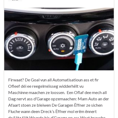
Firwaat? De Goal vun all Automatisatioun ass et fir
Ofleef déi ee reegelméisseg widderhëlt vu
Maschinne maachen ze loossen. Een Oflaf dee mech all
Dag nervt ass d’Garage opzemaachen: Mam Auto an der
Afaart stoen ze bleiwen De Garagen Ëffner ze sichen
Fluche wann deen Dreck’s Ëffner mol erëm ënnert
de Sëtz fält Waarde bis d’Garage op ass Waat brauche