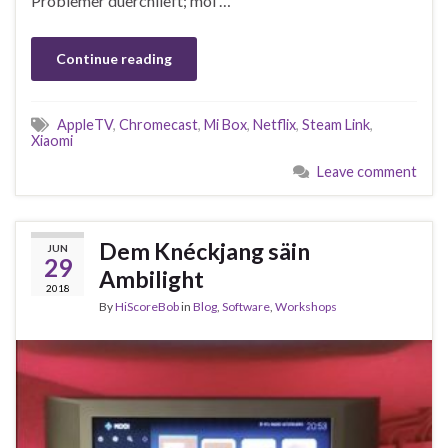
Problemer duerchlieft; mol …
Continue reading
AppleTV
,
Chromecast
,
Mi Box
,
Netflix
,
Steam Link
,
Xiaomi
Leave comment
Dem Knéckjang säin
JUN
29
Ambilight
2018
By
HiScoreBob
in
Blog
,
Software
,
Workshops