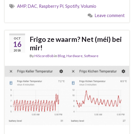
AMP
,
DAC
,
Raspberry Pi
,
Spotify
,
Volumio
Leave comment
Frigo ze waarm? Net (méi) bei
OCT
16
mir!
2018
By
HiScoreBob
in
Blog
,
Hardware
,
Software