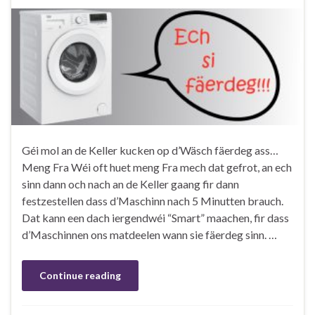
Géi mol an de Keller kucken op d’Wäsch fäerdeg ass…
Meng Fra Wéi oft huet meng Fra mech dat gefrot, an ech
sinn dann och nach an de Keller gaang fir dann
festzestellen dass d’Maschinn nach 5 Minutten brauch.
Dat kann een dach iergendwéi “Smart” maachen, fir dass
d’Maschinnen ons matdeelen wann sie fäerdeg sinn. …
Continue reading