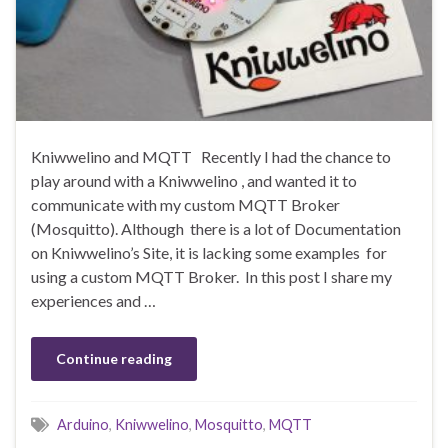
Kniwwelino and MQTT Recently I had the chance to
play around with a Kniwwelino , and wanted it to
communicate with my custom MQTT Broker
(Mosquitto). Although there is a lot of Documentation
on Kniwwelino’s Site, it is lacking some examples for
using a custom MQTT Broker. In this post I share my
experiences and …
Continue reading
Arduino
,
Kniwwelino
,
Mosquitto
,
MQTT