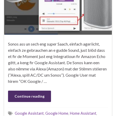
Sonos ass un sech eng super Saach, einfach ageriicht,
einfach ze gebrauchen an e gudde Sound, just blöd dass
et fir de Moment just eng Integratioun fir Amazon Echo
gëtt, a keng fir Google Assistant. De Sonos kann een
also nëmme via Alexa (Amazon) mat der Stëmm stéieren
(“Alexa, spill AC/DC um Sonos”). Google User mat
hirem “OK Google / …
Continue reading
Google Assistant
,
Google Home
,
Home Assistant
,