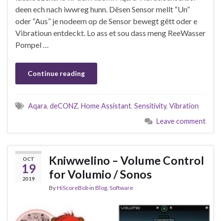
deen ech nach iwwreg hunn. Dësen Sensor mellt “Un”
oder “Aus” je nodeem op de Sensor bewegt gëtt oder e
Vibratioun entdeckt. Lo ass et sou dass meng ReeWasser
Pompel …
Continue reading
Aqara
,
deCONZ
,
Home Assistant
,
Sensitivity
,
Vibration
Leave comment
Kniwwelino – Volume Control
OCT
19
for Volumio / Sonos
2019
By
HiScoreBob
in
Blog
,
Software