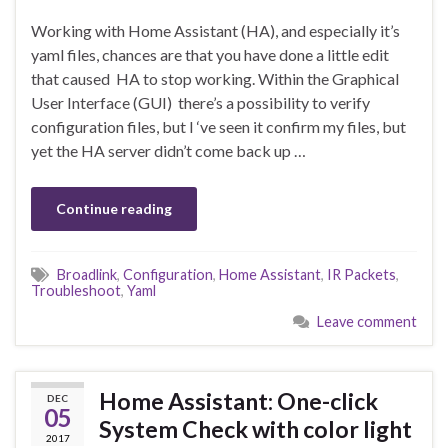
Working with Home Assistant (HA), and especially it’s
yaml files, chances are that you have done a little edit
that caused HA to stop working. Within the Graphical
User Interface (GUI) there’s a possibility to verify
configuration files, but I ‘ve seen it confirm my files, but
yet the HA server didn’t come back up …
Continue reading
Broadlink
,
Configuration
,
Home Assistant
,
IR Packets
,
Troubleshoot
,
Yaml
Leave comment
Home Assistant: One-click
DEC
05
System Check with color light
2017