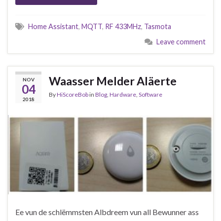
Home Assistant
,
MQTT
,
RF 433MHz
,
Tasmota
Leave comment
Waasser Melder Aläerte
NOV
04
By
HiScoreBob
in
Blog
,
Hardware
,
Software
2018
Ee vun de schlëmmsten Albdreem vun all Bewunner ass