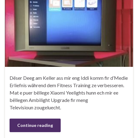
Dëser Deeg am Keller ass mir eng Iddi komm fir d’Medie
Erliefnis während dem Fitness Training ze verbesseren.
Mat e puer bëllege Xiaomi Yeelights hunn ech mir ee
bëllegen Ambilight Upgrade fir meng
Televisioun zougeluecht.
Continue reading