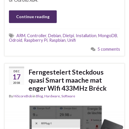
Continue reading
ARM
,
Controller
,
Debian
,
Dietpi
,
Installation
,
MongoDB
,
Odroid
,
Raspberry Pi
,
Raspbian
,
Unifi
5 comments
Ferngesteiert Steckdous
DEC
17
quasi Smart maache mat
2018
enger Wifi 433MHz Bréck
By
HiScoreBob
in
Blog
,
Hardware
,
Software