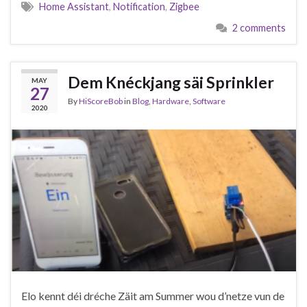
Home Assistant
,
Notification
,
Zigbee
2 comments
Dem Knéckjang säi Sprinkler
MAY
27
By
HiScoreBob
in
Blog
,
Hardware
,
Software
2020
Elo kennt déi dréche Zäit am Summer wou d’netze vun de