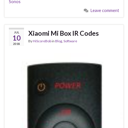
Sonos
Leave comment
Xiaomi Mi Box IR Codes
JUL
10
By
HiScoreBob
in
Blog
,
Software
2018