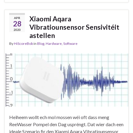
Xiaomi Aqara
APR
28
Vibratiounsensor Sensivitéit
2020
astellen
By
HiScoreBob
in
Blog
,
Hardware
,
Software
Heiheem wollt ech mol mossen wéi oft dass meng
ReeWasser Pompel den Dag uspréngt. Dat wier dach een
ideale Szenario fir den Xiaomi Aqara Vibratiounsensor