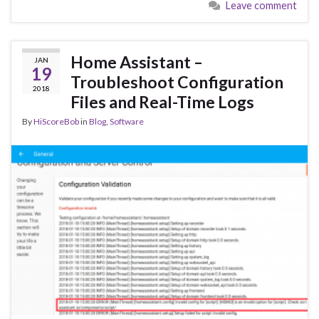
Leave comment
Home Assistant –
JAN
19
Troubleshoot Configuration
2018
Files and Real-Time Logs
By
HiScoreBob
in
Blog
,
Software