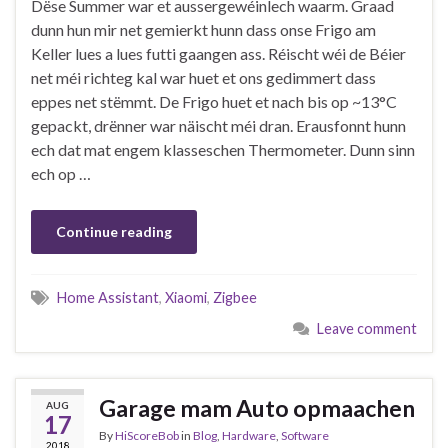
Dëse Summer war et aussergewéinlech waarm. Graad
dunn hun mir net gemierkt hunn dass onse Frigo am
Keller lues a lues futti gaangen ass. Réischt wéi de Béier
net méi richteg kal war huet et ons gedimmert dass
eppes net stëmmt. De Frigo huet et nach bis op ~13°C
gepackt, drënner war näischt méi dran. Erausfonnt hunn
ech dat mat engem klasseschen Thermometer. Dunn sinn
ech op …
Continue reading
Home Assistant
,
Xiaomi
,
Zigbee
Leave comment
Garage mam Auto opmaachen
AUG
17
By
HiScoreBob
in
Blog
,
Hardware
,
Software
2018