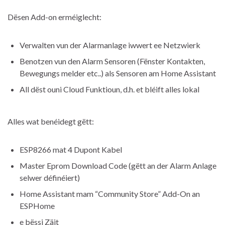
Dësen Add-on erméiglecht:
Verwalten vun der Alarmanlage iwwert ee Netzwierk
Benotzen vun den Alarm Sensoren (Fënster Kontakten,
Bewegungs melder etc..) als Sensoren am Home Assistant
All dëst ouni Cloud Funktioun, d.h. et bléift alles lokal
Alles wat benéidegt gëtt:
ESP8266 mat 4 Dupont Kabel
Master Eprom Download Code (gëtt an der Alarm Anlage
selwer définéiert)
Home Assistant mam “Community Store” Add-On an
ESPHome
e bëssi Zäit