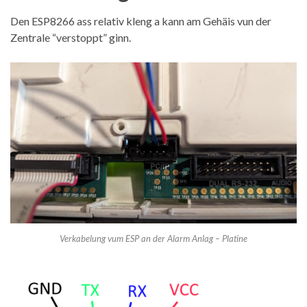
Den ESP8266 ass relativ kleng a kann am Gehäis vun der
Zentrale “verstoppt” ginn.
Verkabelung vum ESP an der Alarm Anlag – Platine