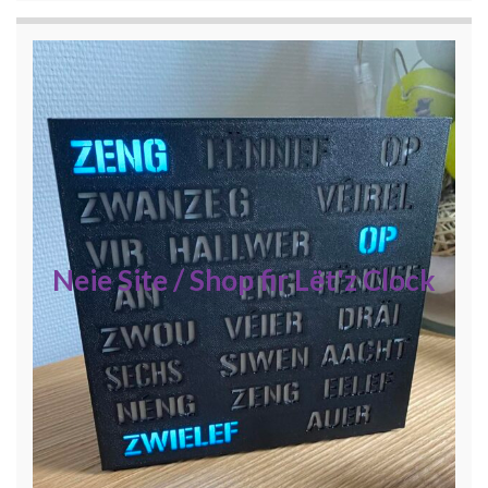
Neie Site / Shop fir Lët'z Clock