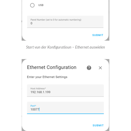
Start vun der Konfiguratioun – Ethernet auswielen