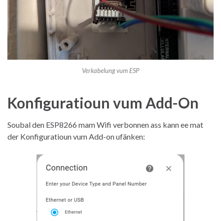
Verkabelung vum ESP
Konfiguratioun vum Add-On
Soubal den ESP8266 mam Wifi verbonnen ass kann ee mat
der Konfiguratioun vum Add-on ufänken: