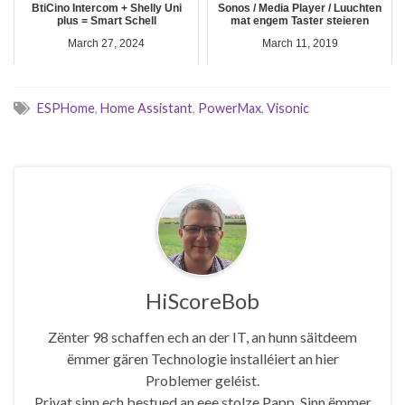
BtiCino Intercom + Shelly Uni
Sonos / Media Player / Luuchten
plus = Smart Schell
mat engem Taster steieren
March 27, 2024
March 11, 2019
ESPHome
,
Home Assistant
,
PowerMax
,
Visonic
HiScoreBob
Zënter 98 schaffen ech an der IT, an hunn säitdeem
ëmmer gären Technologie installéiert an hier
Problemer geléist.
Privat sinn ech bestued an eee stolze Papp. Sinn ëmmer