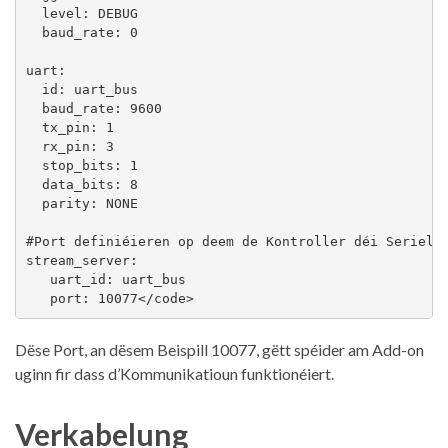
  level: DEBUG

  baud_rate: 0  

uart:

  id: uart_bus

  baud_rate: 9600

  tx_pin: 1

  rx_pin: 3

  stop_bits: 1

  data_bits: 8

  parity: NONE

#Port definiéieren op deem de Kontroller déi Seriell 
stream_server:

   uart_id: uart_bus

   port: 10077</code>
Dëse Port, an dësem Beispill 10077, gëtt spéider am Add-on
uginn fir dass d’Kommunikatioun funktionéiert.
Verkabelung