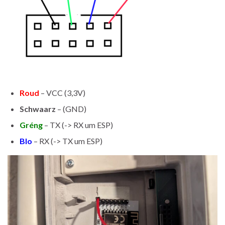
Roud
– VCC (3,3V)
Schwaarz
– (GND)
Gréng
– TX (-> RX um ESP)
Blo
– RX (-> TX um ESP)