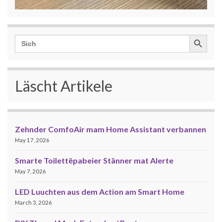
Search Button
Search
for:
Läscht Artikele
Zehnder ComfoAir mam Home Assistant verbannen
May 17, 2026
Smarte Toilettëpabeier Stänner mat Alerte
May 7, 2026
LED Luuchten aus dem Action am Smart Home
March 3, 2026