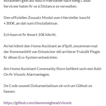
installéiert ginn ass wou d’Hiersteller nach keng Cloud
Serviceer haten fir se à Distance ze verwalten.
Den offiziellen Zousatz Modul vum Hiersteller kascht
+300€, an dat ouni d’Installatioun.
Ech hunn et fir ënnert 10€ hikritt.
An hei kënnt den Home Assistant an d’Spill, zesummen mat
der Kommunitéit vun Entwécker déi an hierer Fraizäit Plugin
fir dësen Eco-System entwécklen.
Am Home Assistant Community Store befënnt sech een Add-
On fir Visonic Alarmanlagen.
De Code souwéi Dokumentatioun sin och um Github ze
fannen:
https://github.com/davesmeghead/visonic