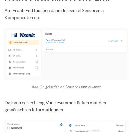
Am Front-End tauchen dann déi eenzel Sensoren a
Komponenten op.
Add-On gelueden an Sensoren sinn erkannt
Da kann ee sech eng Vue zesumme klicken mat den
gewënschten Informatiounen