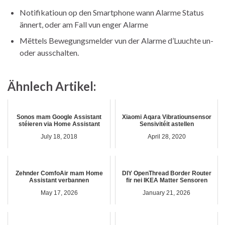
Notifikatioun op den Smartphone wann Alarme Status
ännert, oder am Fall vun enger Alarme
Mëttels Bewegungsmelder vun der Alarme d’Luuchte un-
oder ausschalten.
Ähnlech Artikel:
Sonos mam Google Assistant
Xiaomi Aqara Vibratiounsensor
stéieren via Home Assistant
Sensivitéit astellen
July 18, 2018
April 28, 2020
Zehnder ComfoAir mam Home
DIY OpenThread Border Router
Assistant verbannen
fir nei IKEA Matter Sensoren
May 17, 2026
January 21, 2026