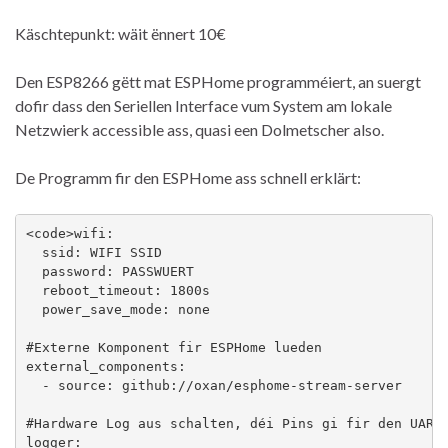
Käschtepunkt: wäit ënnert 10€
Den ESP8266 gëtt mat ESPHome programméiert, an suergt
dofir dass den Seriellen Interface vum System am lokale
Netzwierk accessible ass, quasi een Dolmetscher also.
De Programm fir den ESPHome ass schnell erklärt:
<code>wifi:

  ssid: WIFI SSID

  password: PASSWUERT

  reboot_timeout: 1800s             

  power_save_mode: none

#Externe Komponent fir ESPHome lueden

external_components:

  - source: github://oxan/esphome-stream-server

#Hardware Log aus schalten, déi Pins gi fir den UART 
logger:
