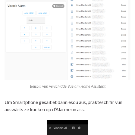
Beispill vun verschidde Vue am Home Assistant
Um Smartphone gesäit et dann esou aus, praktesch fir vun
auswärts ze kucken op d’Alarme un ass.