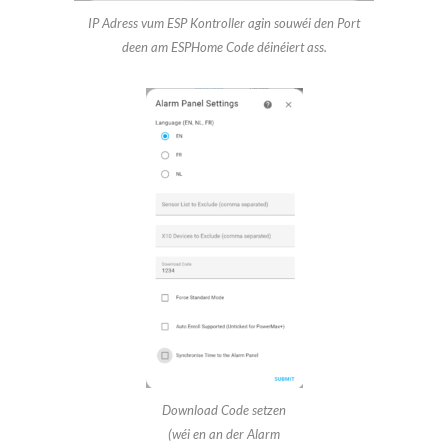
IP Adress vum ESP Kontroller agin souwéi den Port
deen am ESPHome Code déinéiert ass.
Download Code setzen
(wéi en an der Alarm